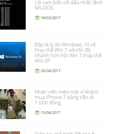
Lời tạm biệt với dấu nhắc lệnh
MS-DOS
18/03/2017
Đây là lý do Windows 10 sẽ
thay thế Win 7 với tốc độ
nhanh hơn hồi Win 7 thay thế
Win XP
26/04/2017
Nhân viên méo mặt vì khách
mua iPhone 7 bằng tiền lẻ
1.000 đồng
15/04/2017
Trên tay mô hình iPhone 8