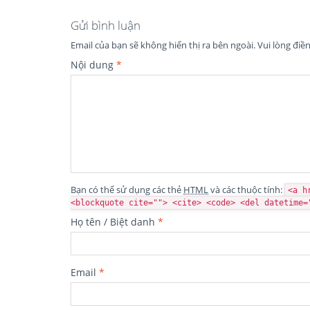
Gửi bình luận
Email của bạn sẽ không hiển thị ra bên ngoài.
Vui lòng điề
Nội dung
*
Bạn có thể sử dụng các thẻ
HTML
và các thuộc tính:
<a h
<blockquote cite=""> <cite> <code> <del datetime=
Họ tên / Biệt danh
*
Email
*