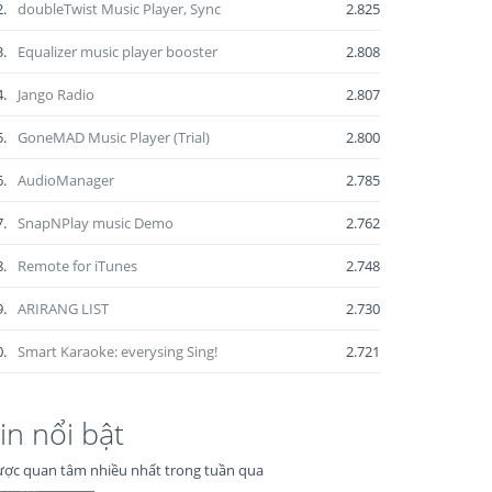
2.
doubleTwist Music Player, Sync
2.825
3.
Equalizer music player booster
2.808
4.
Jango Radio
2.807
5.
GoneMAD Music Player (Trial)
2.800
6.
AudioManager
2.785
7.
SnapNPlay music Demo
2.762
8.
Remote for iTunes
2.748
9.
ARIRANG LIST
2.730
0.
Smart Karaoke: everysing Sing!
2.721
in nổi bật
ợc quan tâm nhiều nhất trong tuần qua