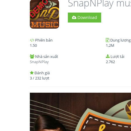
SnapNPlay mu
Download
Phiên bản
Dung lượng
1.50
1,2M
Nhà sản xuất
Lượt tải
SnapNPlay
2.762
Đánh giá
3
/
232
lượt