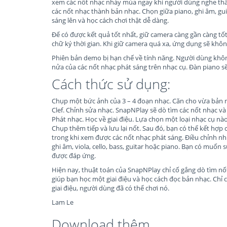
xem các nốt nhạc nhảy múa ngay khi người dùng nghe thấ
các nốt nhạc thành bản nhạc. Chọn giữa piano, ghi âm, guitar,
sáng lên và học cách chơi thật dễ dàng.
Để có được kết quả tốt nhất, giữ camera càng gần càng t
chữ ký thời gian. Khi giữ camera quá xa, ứng dụng sẽ không
Phiên bản demo bị hạn chế về tính năng. Người dùng khôn
nửa của các nốt nhạc phát sáng trên nhạc cụ. Đàn piano sẽ
Cách thức sử dụng:
Chụp một bức ảnh của 3 – 4 đoạn nhạc. Căn cho vừa bản n
Clef. Chỉnh sửa nhạc. SnapNPlay sẽ dò tìm các nốt nhạc và
Phát nhạc. Học về giai điệu. Lựa chọn một loại nhạc cụ nào 
Chụp thêm tiếp và lưu lại nốt. Sau đó, bạn có thể kết hợp
trong khi xem được các nốt nhạc phát sáng. Điều chỉnh nhị
ghi âm, viola, cello, bass, guitar hoặc piano. Bạn có muố
được đáp ứng.
Hiện nay, thuật toán của SnapNPlay chỉ cố gắng dò tìm nốt
giúp bạn học một giai điệu và học cách đọc bản nhạc. Chỉ 
giai điệu, người dùng đã có thể chơi nó.
Lam Le
Download thêm