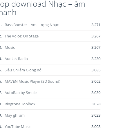
op download Nhạc – âm
thanh
1.
Bass Booster – Âm Lượng Nhạc
3.271
2.
The Voice: On Stage
3.267
3.
Music
3.267
4.
Audials Radio
3.230
5.
Siêu Ghi âm Giọng nói
3.085
6.
MAVEN Music Player (3D Sound)
3.062
7.
AutoRap by Smule
3.039
8.
Ringtone Toolbox
3.028
9.
Máy ghi âm
3.023
0.
YouTube Music
3.003