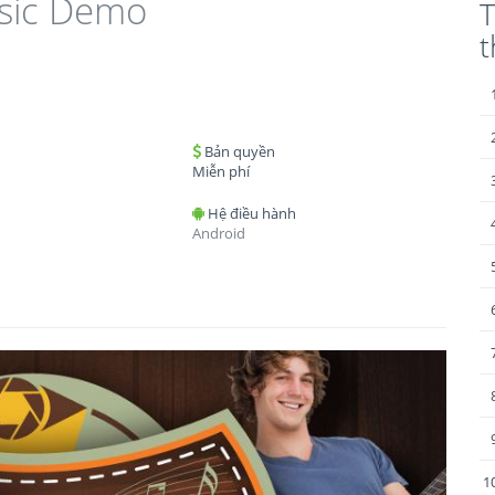
sic Demo
T
Bản quyền
Miễn phí
Hệ điều hành
Android
1