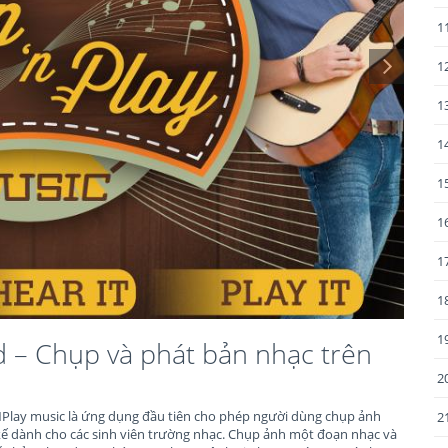
1
1
1
1
1
1
1
1
1
d – Chụp và phát bản nhạc trên
2
pNPlay music là ứng dụng đầu tiên cho phép người dùng chụp ảnh
2
kế dành cho các sinh viên trường nhạc. Chụp ảnh một đoạn nhạc và