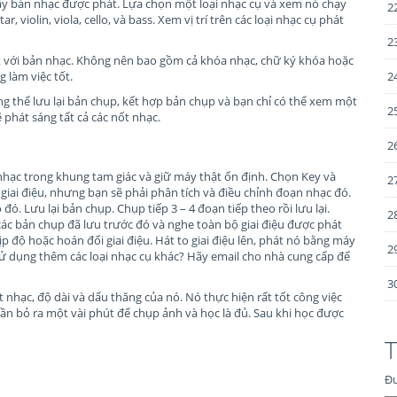
y bản nhạc được phát. Lựa chọn một loại nhạc cụ và xem nó chạy
2
 violin, viola, cello, và bass. Xem vị trí trên các loại nhạc cụ phát
2
ốt với bản nhạc. Không nên bao gồm cả khóa nhạc, chữ ký khóa hoặc
 làm việc tốt.
2
g thể lưu lại bản chụp, kết hợp bản chụp và bạn chỉ có thể xem một
2
 phát sáng tất cả các nốt nhạc.
2
hạc trong khung tam giác và giữ máy thật ổn định. Chọn Key và
2
 giai điệu, nhưng bạn sẽ phải phân tích và điều chỉnh đoạn nhạc đó.
đó. Lưu lại bản chụp. Chụp tiếp 3 – 4 đoạn tiếp theo rồi lưu lại.
2
 các bản chụp đã lưu trước đó và nghe toàn bộ giai điệu được phát
p độ hoặc hoán đổi giai điệu. Hát to giai điệu lên, phát nó bằng máy
2
n sử dụng thêm các loại nhạc cụ khác? Hãy email cho nhà cung cấp để
3
 nhạc, độ dài và dấu thăng của nó. Nó thực hiện rất tốt công việc
cần bỏ ra một vài phút để chụp ảnh và học là đủ. Sau khi học được
T
Đư