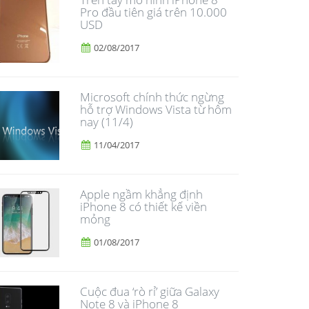
Pro đầu tiên giá trên 10.000
USD
02/08/2017
Microsoft chính thức ngừng
hỗ trợ Windows Vista từ hôm
nay (11/4)
11/04/2017
Apple ngầm khẳng định
iPhone 8 có thiết kế viền
mỏng
01/08/2017
​Cuộc đua ‘rò rỉ’ giữa Galaxy
Note 8 và iPhone 8