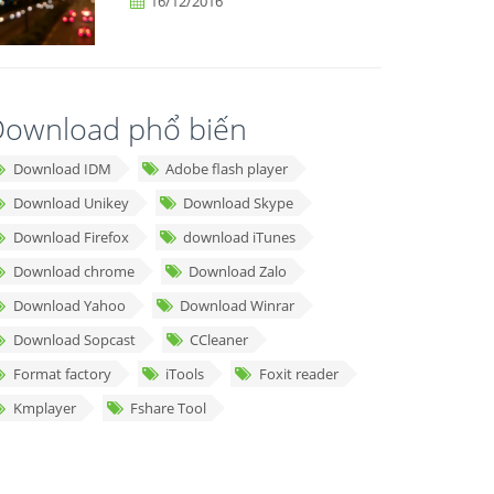
16/12/2016
ownload phổ biến
Download IDM
Adobe flash player
Download Unikey
Download Skype
Download Firefox
download iTunes
Download chrome
Download Zalo
Download Yahoo
Download Winrar
Download Sopcast
CCleaner
Format factory
iTools
Foxit reader
Kmplayer
Fshare Tool