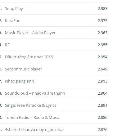
1.
Snap Play
2.983
2.
KaraFun
2.975
3.
Music Player – Audio Player
2.963
4.
RE
2.955
5.
Đấu trường âm nhạc 2015
2.954
6.
Sensor music player
2.949
7.
Nhạc giáng sinh
2.913
8.
SoundCloud – nhạc và âm thanh
2.904
9.
Singa: Free Karaoke & Lyrics
2.891
0.
TuneIn Radio – Radio & Music
2.886
1.
4shared nhạc và máy nghe nhạc
2.876