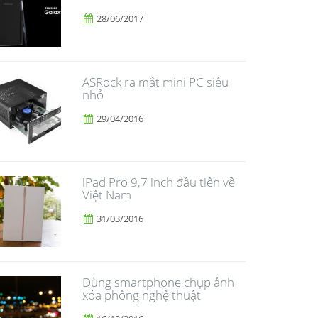
28/06/2017
ASRock ra mắt mini PC siêu
nhỏ
29/04/2016
iPad Pro 9,7 inch đầu tiên về
Việt Nam
31/03/2016
Dùng smartphone chụp ảnh
xóa phông nghệ thuật