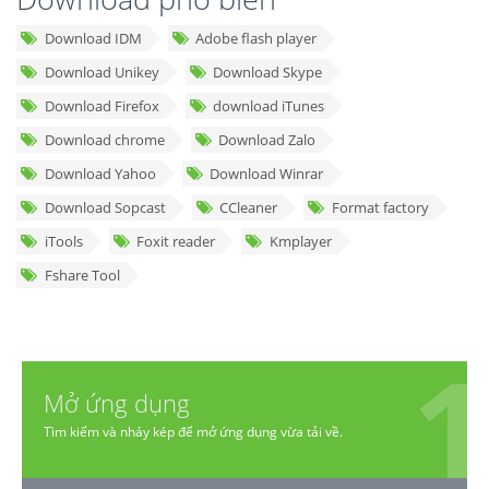
Download IDM
Adobe flash player
Download Unikey
Download Skype
Download Firefox
download iTunes
Download chrome
Download Zalo
Download Yahoo
Download Winrar
Download Sopcast
CCleaner
Format factory
iTools
Foxit reader
Kmplayer
Fshare Tool
Mở ứng dụng
Tìm kiếm và nháy kép để mở ứng dụng vừa tải về.