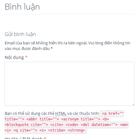
Bình luận
Gửi bình luận
Email của bạn sẽ không hiển thị ra bên ngoài.
Vui lòng điền thông tin
vào mục được đánh dấu
*
Nội dung
*
Bạn có thể sử dụng các thẻ
HTML
và các thuộc tính:
<a href=""
title=""> <abbr title=""> <acronym title=""> <b>
<blockquote cite=""> <cite> <code> <del datetime=""> <em>
<i> <q cite=""> <s> <strike> <strong>
Họ tên / Biệt danh
*