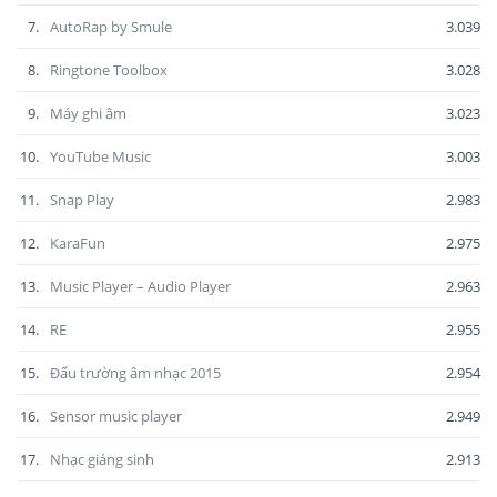
7.
AutoRap by Smule
3.039
8.
Ringtone Toolbox
3.028
9.
Máy ghi âm
3.023
10.
YouTube Music
3.003
11.
Snap Play
2.983
12.
KaraFun
2.975
13.
Music Player – Audio Player
2.963
14.
RE
2.955
15.
Đấu trường âm nhạc 2015
2.954
16.
Sensor music player
2.949
17.
Nhạc giáng sinh
2.913