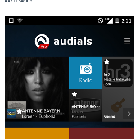
4.4
/
11.848
lượt