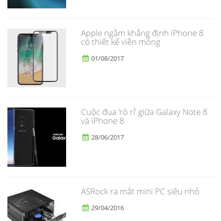
Apple ngầm khẳng định iPhone 8
có thiết kế viền mỏng
01/08/2017
​Cuộc đua ‘rò rỉ’ giữa Galaxy Note 8
và iPhone 8
28/06/2017
ASRock ra mắt mini PC siêu nhỏ
29/04/2016