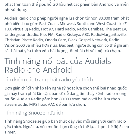
phát trên toàn thế giới, hỗ trợ hầu hết các phiên bản Android và miễn
phí sử dụng.
Audials Radio cho phép người nghe lựa chọn từ hơn 80.000 trạm phát
phổ biến, bao gồm East Coast, Midwest, South and West Coast like Z-
100, VirtualDJ Radio, Hot 97, Hard Radio, Radio Caraibes, The Beat LA,
Undergroundradio, Kiss FM, Radio Kiskeya, ABC, RadioMargaritaville,
Christian Pirate Radio, Onada Cero, Black Gospel Network, Radio
Vision 2000 và nhiều hơn nữa. Đặc biệt, người dùng còn có thể ghi âm
các bài hát yêu thích với chất lượng tốt nhất chỉ với một cú chạm.
Tính năng nổi bật của Audials
Radio cho Android
Tìm kiếm các trạm phát radio yêu thích
Đơn giản chỉ cần nhập tên nghệ sỹ hoặc lựa chọn thể lọai nhạc, quốc
gia hay trạm phát lân cận, bạn sẽ dễ dàng tìm thấy kênh radio mong
muốn. Audials Radio gồm hơn 80.000 trạm radio với hai lựa chọn
stream audio MP3 hoặc AAC để bạn lựa chọn.
Tính năng Snooze hữu ích
Tính năng Snooze sẽ giúp bạn thức dậy vào mỗi sáng với kênh radio
yêu thích. Ngoài ra, nếu muốn, bạn cũng có thể lựa chọn chế độ Sleep
Timer.