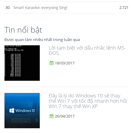
30.
Smart Karaoke: everysing Sing!
2.721
Tin nổi bật
Được quan tâm nhiều nhất trong tuần qua
Lời tạm biệt với dấu nhắc lệnh MS-
DOS
18/03/2017
Đây là lý do Windows 10 sẽ thay
thế Win 7 với tốc độ nhanh hơn hồi
Win 7 thay thế Win XP
26/04/2017