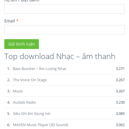
Email
*
Top download Nhạc – âm thanh
1.
Bass Booster – Âm Lượng Nhạc
3.271
2.
The Voice: On Stage
3.267
3.
Music
3.267
4.
Audials Radio
3.230
5.
Siêu Ghi âm Giọng nói
3.085
6.
MAVEN Music Player (3D Sound)
3.062