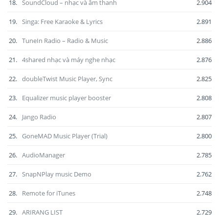
18.
SoundCloud – nhạc và âm thanh
2.904
19.
Singa: Free Karaoke & Lyrics
2.891
20.
TuneIn Radio – Radio & Music
2.886
21.
4shared nhạc và máy nghe nhạc
2.876
22.
doubleTwist Music Player, Sync
2.825
23.
Equalizer music player booster
2.808
24.
Jango Radio
2.807
25.
GoneMAD Music Player (Trial)
2.800
26.
AudioManager
2.785
27.
SnapNPlay music Demo
2.762
28.
Remote for iTunes
2.748
29.
ARIRANG LIST
2.729