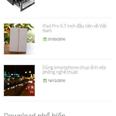
iPad Pro 9,7 inch đầu tiên về Việt
Nam
31/03/2016
Dùng smartphone chụp ảnh xóa
phông nghệ thuật
16/12/2016
Download phổ biến