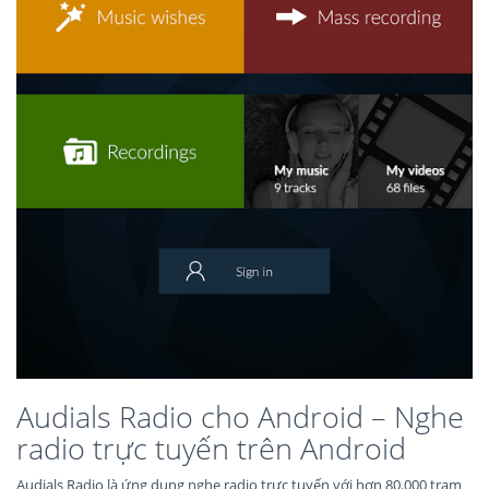
Audials Radio cho Android – Nghe
radio trực tuyến trên Android
Audials Radio là ứng dụng nghe radio trực tuyến với hơn 80.000 trạm