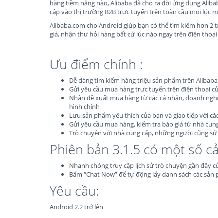
hàng tiềm năng nào, Alibaba đã cho ra đời ứng dụng Alib
cập vào thị trường B2B trực tuyến trên toàn cầu mọi lúc m
Alibaba.com cho Android giúp bạn có thể tìm kiếm hơn 2 tr
giá, nhận thư hỏi hàng bất cứ lúc nào ngay trên điện thoại
Ưu điểm chính :
Dễ dàng tìm kiếm hàng triệu sản phẩm trên Alibab
Gửi yêu cầu mua hàng trực tuyến trên điện thoại c
Nhận đề xuất mua hàng từ các cá nhân, doanh ng
hình chính
Lưu sản phẩm yêu thích của bạn và giao tiếp với cá
Gửi yêu cầu mua hàng, kiểm tra báo giá từ nhà cung
Trò chuyện với nhà cung cấp, những người cũng s
Phiên bản 3.1.5 có một số cải
Nhanh chóng truy cập lịch sử trò chuyện gần đây c
Bấm “Chat Now” để tự động lấy danh sách các sản 
Yêu cầu:
Android 2.2 trở lên