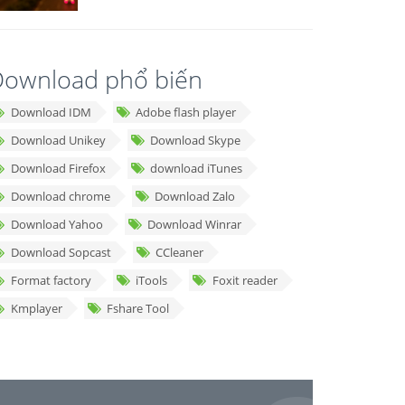
ownload phổ biến
Download IDM
Adobe flash player
Download Unikey
Download Skype
Download Firefox
download iTunes
Download chrome
Download Zalo
Download Yahoo
Download Winrar
Download Sopcast
CCleaner
Format factory
iTools
Foxit reader
Kmplayer
Fshare Tool