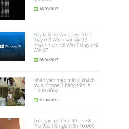
18/03/2017
Đây là lý do Windows 10 sẽ
thay thế Win 7 với tốc độ
nhanh hơn hồi Win 7 thay thế
Win XP
26/04/2017
Nhân viên méo mặt vì khách
mua iPhone 7 bằng tiền lẻ
1.000 đồng
15/04/2017
Trên tay mô hình iPhone 8
Pro đầu tiên giá trên 10.000