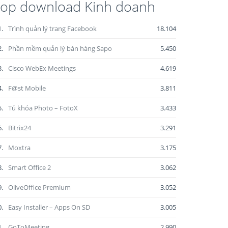
op download Kinh doanh
1.
Trình quản lý trang Facebook
18.104
2.
Phần mềm quản lý bán hàng Sapo
5.450
3.
Cisco WebEx Meetings
4.619
4.
F@st Mobile
3.811
5.
Tủ khóa Photo – FotoX
3.433
6.
Bitrix24
3.291
7.
Moxtra
3.175
8.
Smart Office 2
3.062
9.
OliveOffice Premium
3.052
0.
Easy Installer – Apps On SD
3.005
1.
GoToMeeting
2.990