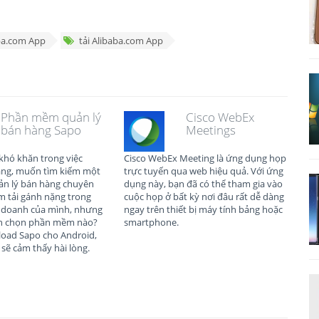
ba.com App
tải Alibaba.com App
Phần mềm quản lý
Cisco WebEx
bán hàng Sapo
Meetings
khó khăn trong việc
Cisco WebEx Meeting là ứng dụng họp
àng, muốn tìm kiếm một
trực tuyến qua web hiệu quả. Với ứng
n lý bán hàng chuyên
dụng này, bạn đã có thể tham gia vào
m tải gánh nặng trong
cuộc họp ở bất kỳ nơi đâu rất dễ dàng
h doanh của mình, nhưng
ngay trên thiết bị máy tính bảng hoặc
ên chọn phần mềm nào?
smartphone.
oad Sapo cho Android,
sẽ cảm thấy hài lòng.