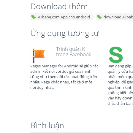
Download thêm
Alibaba.com App cho android
download Aliba
Ứng dụng tương tự
Trình quản lý
trang Facebook
Pages Manager for Android sẽ giúp các
Bạn đang gặp 
admin kết nối với độc giả của mình
quản lý cửa h
cũng như theo dõi các hoạt động trên
phần mềm quả
nhiều Page khác nhau, tất cả ở một
nghiệp, để giả
nơi duy nhất.
quá trình kin
không biết n
Vậy hãy downl
chắc chắn bạn 
Bình luận