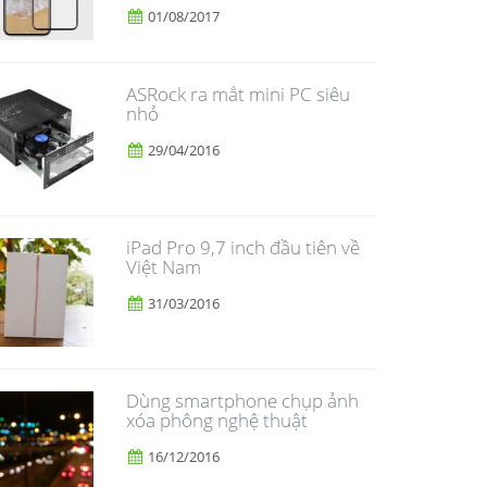
01/08/2017
ASRock ra mắt mini PC siêu
nhỏ
29/04/2016
iPad Pro 9,7 inch đầu tiên về
Việt Nam
31/03/2016
Dùng smartphone chụp ảnh
xóa phông nghệ thuật
16/12/2016