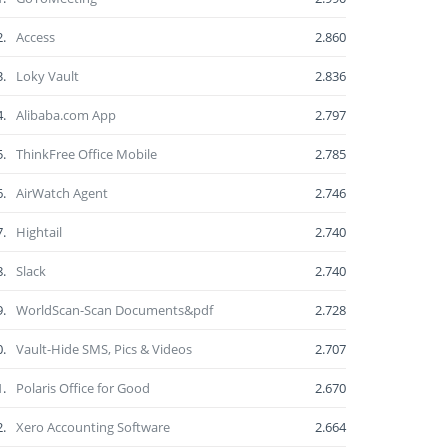
2.
Access
2.860
3.
Loky Vault
2.836
4.
Alibaba.com App
2.797
5.
ThinkFree Office Mobile
2.785
6.
AirWatch Agent
2.746
7.
Hightail
2.740
8.
Slack
2.740
9.
WorldScan-Scan Documents&pdf
2.728
0.
Vault-Hide SMS, Pics & Videos
2.707
1.
Polaris Office for Good
2.670
2.
Xero Accounting Software
2.664