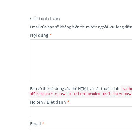
Gửi bình luận
Email của bạn sẽ không hiển thị ra bên ngoài.
Vui lòng điề
Nội dung
*
Bạn có thể sử dụng các thẻ
HTML
và các thuộc tính:
<a h
<blockquote cite=""> <cite> <code> <del datetime=
Họ tên / Biệt danh
*
Email
*