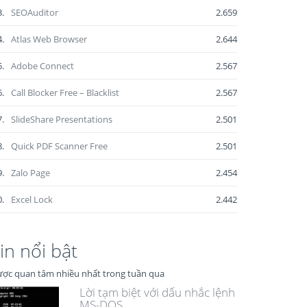
3.
SEOAuditor
2.659
4.
Atlas Web Browser
2.644
5.
Adobe Connect
2.567
6.
Call Blocker Free – Blacklist
2.567
7.
SlideShare Presentations
2.501
8.
Quick PDF Scanner Free
2.501
9.
Zalo Page
2.454
0.
Excel Lock
2.442
in nổi bật
ợc quan tâm nhiều nhất trong tuần qua
Lời tạm biệt với dấu nhắc lệnh
MS-DOS