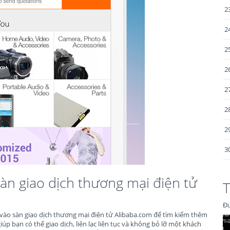
2
2
2
2
2
2
2
3
àn giao dịch thương mại điện tử
T
Đư
vào sàn giao dịch thương mại điện tử Alibaba.com để tìm kiếm thêm
úp bạn có thể giao dịch, liên lạc liên tục và không bỏ lỡ một khách