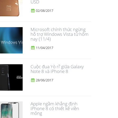
USD
02/08/2017
Microsoft chính thức ngừng
hỗ trợ Windows Vista từ hôm
nay (11/4)
11/04/2017
​Cuộc đua ‘rò rỉ’ giữa Galaxy
Note 8 và iPhone 8
28/06/2017
Apple ngầm khẳng định
iPhone 8 có thiết kế viền
mỏng