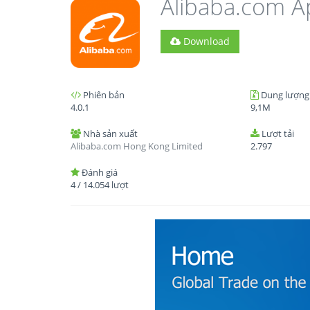
Alibaba.com A
Download
Phiên bản
Dung lượng
4.0.1
9,1M
Nhà sản xuất
Lượt tải
Alibaba.com Hong Kong Limited
2.797
Đánh giá
4
/
14.054
lượt