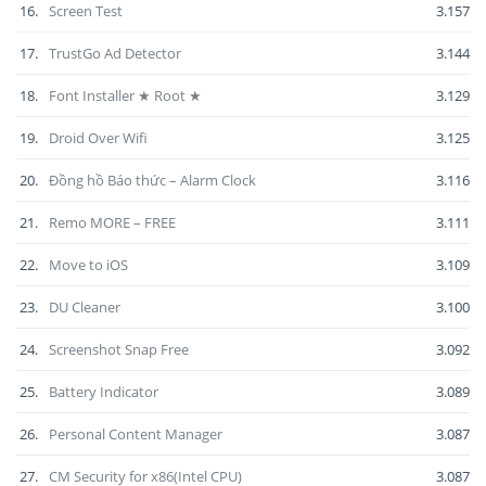
16.
Screen Test
3.157
17.
TrustGo Ad Detector
3.144
18.
Font Installer ★ Root ★
3.129
19.
Droid Over Wifi
3.125
20.
Đồng hồ Báo thức – Alarm Clock
3.116
21.
Remo MORE – FREE
3.111
22.
Move to iOS
3.109
23.
DU Cleaner
3.100
24.
Screenshot Snap Free
3.092
25.
Battery Indicator
3.089
26.
Personal Content Manager
3.087
27.
CM Security for x86(Intel CPU)
3.087