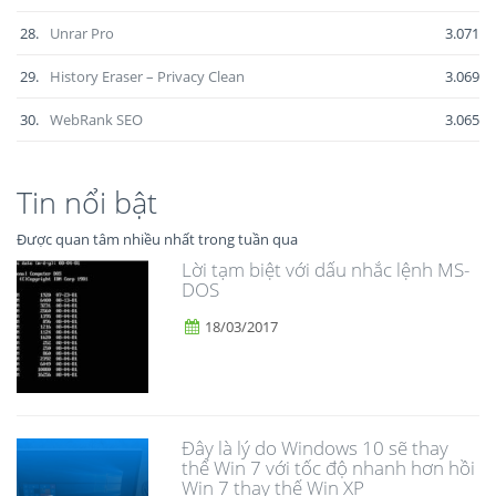
28.
Unrar Pro
3.071
29.
History Eraser – Privacy Clean
3.069
30.
WebRank SEO
3.065
Tin nổi bật
Được quan tâm nhiều nhất trong tuần qua
Lời tạm biệt với dấu nhắc lệnh MS-
DOS
18/03/2017
Đây là lý do Windows 10 sẽ thay
thế Win 7 với tốc độ nhanh hơn hồi
Win 7 thay thế Win XP