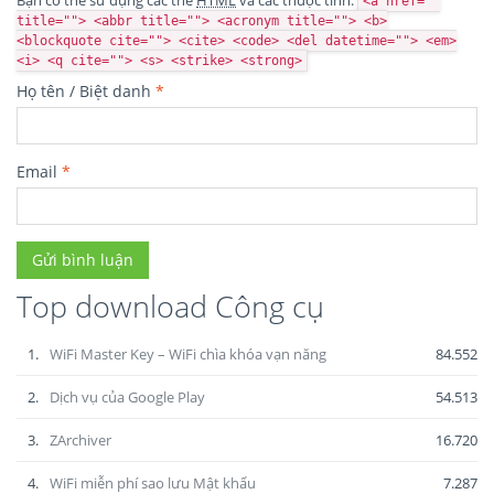
Bạn có thể sử dụng các thẻ
HTML
và các thuộc tính:
<a href=""
title=""> <abbr title=""> <acronym title=""> <b>
<blockquote cite=""> <cite> <code> <del datetime=""> <em>
<i> <q cite=""> <s> <strike> <strong>
Họ tên / Biệt danh
*
Email
*
Top download Công cụ
1.
WiFi Master Key – WiFi chìa khóa vạn năng
84.552
2.
Dịch vụ của Google Play
54.513
3.
ZArchiver
16.720
4.
WiFi miễn phí sao lưu Mật khẩu
7.287