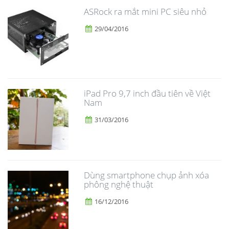
ASRock ra mắt mini PC siêu nhỏ
29/04/2016
iPad Pro 9,7 inch đầu tiên về Việt
Nam
31/03/2016
Dùng smartphone chụp ảnh xóa
phông nghệ thuật
16/12/2016