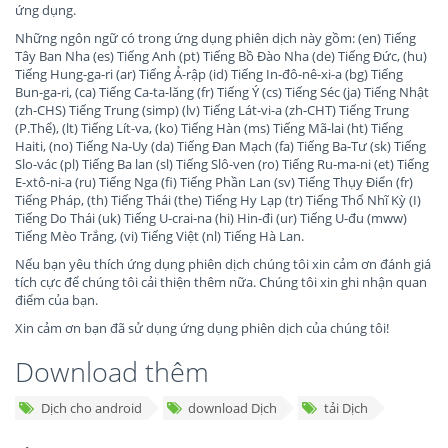
ứng dụng.
Những ngôn ngữ có trong ứng dụng phiên dịch này gồm: (en) Tiếng
Tây Ban Nha (es) Tiếng Anh (pt) Tiếng Bồ Đào Nha (de) Tiếng Đức, (hu)
Tiếng Hung-ga-ri (ar) Tiếng Ả-rập (id) Tiếng In-đô-nê-xi-a (bg) Tiếng
Bun-ga-ri, (ca) Tiếng Ca-ta-lăng (fr) Tiếng Ý (cs) Tiếng Séc (ja) Tiếng Nhật
(zh-CHS) Tiếng Trung (simp) (lv) Tiếng Lát-vi-a (zh-CHT) Tiếng Trung
(P.Thể), (lt) Tiếng Lít-va, (ko) Tiếng Hàn (ms) Tiếng Mã-lai (ht) Tiếng
Haiti, (no) Tiếng Na-Uy (da) Tiếng Đan Mạch (fa) Tiếng Ba-Tư (sk) Tiếng
Slo-vác (pl) Tiếng Ba lan (sl) Tiếng Slô-ven (ro) Tiếng Ru-ma-ni (et) Tiếng
E-xtô-ni-a (ru) Tiếng Nga (fi) Tiếng Phần Lan (sv) Tiếng Thụy Điển (fr)
Tiếng Pháp, (th) Tiếng Thái (the) Tiếng Hy Lạp (tr) Tiếng Thổ Nhĩ Kỳ (I)
Tiếng Do Thái (uk) Tiếng U-crai-na (hi) Hin-đi (ur) Tiếng U-đu (mww)
Tiếng Mèo Trắng, (vi) Tiếng Việt (nl) Tiếng Hà Lan.
Nếu bạn yêu thích ứng dụng phiên dịch chúng tôi xin cảm ơn đánh giá
tích cực để chúng tôi cải thiện thêm nữa. Chúng tôi xin ghi nhận quan
điểm của bạn.
Xin cảm ơn bạn đã sử dụng ứng dụng phiên dịch của chúng tôi!
Download thêm
Dịch cho android
download Dịch
tải Dịch