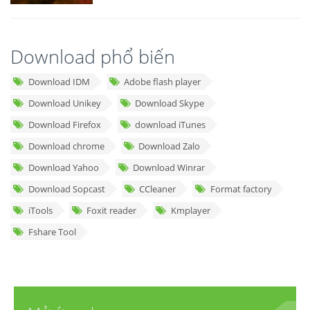
Download phổ biến
Download IDM
Adobe flash player
Download Unikey
Download Skype
Download Firefox
download iTunes
Download chrome
Download Zalo
Download Yahoo
Download Winrar
Download Sopcast
CCleaner
Format factory
iTools
Foxit reader
Kmplayer
Fshare Tool