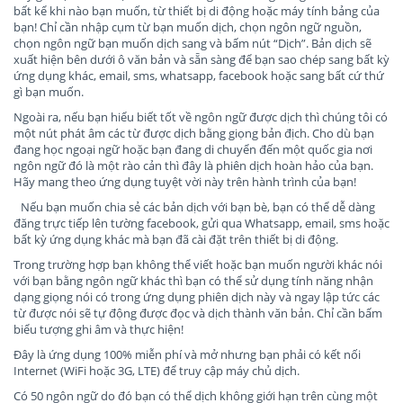
bất kể khi nào bạn muốn, từ thiết bị di động hoặc máy tính bảng của
bạn! Chỉ cần nhập cụm từ bạn muốn dịch, chọn ngôn ngữ nguồn,
chọn ngôn ngữ bạn muốn dịch sang và bấm nút “Dịch”. Bản dịch sẽ
xuất hiện bên dưới ô văn bản và sẵn sàng để bạn sao chép sang bất kỳ
ứng dụng khác, email, sms, whatsapp, facebook hoặc sang bất cứ thứ
gì bạn muốn.
Ngoài ra, nếu bạn hiểu biết tốt về ngôn ngữ được dịch thì chúng tôi có
một nút phát âm các từ được dịch bằng giọng bản địch. Cho dù bạn
đang học ngoại ngữ hoặc bạn đang di chuyển đến một quốc gia nơi
ngôn ngữ đó là một rào cản thì đây là phiên dịch hoàn hảo của bạn.
Hãy mang theo ứng dụng tuyệt vời này trên hành trình của bạn!
Nếu bạn muốn chia sẻ các bản dịch với bạn bè, bạn có thể dễ dàng
đăng trực tiếp lên tường facebook, gửi qua Whatsapp, email, sms hoặc
bất kỳ ứng dụng khác mà bạn đã cài đặt trên thiết bị di động.
Trong trường hợp bạn không thể viết hoặc bạn muốn người khác nói
với bạn bằng ngôn ngữ khác thì bạn có thể sử dụng tính năng nhận
dạng giọng nói có trong ứng dụng phiên dịch này và ngay lập tức các
từ được nói sẽ tự động được đọc và dịch thành văn bản. Chỉ cần bấm
biểu tượng ghi âm và thực hiện!
Đây là ứng dụng 100% miễn phí và mở nhưng bạn phải có kết nối
Internet (WiFi hoặc 3G, LTE) để truy cập máy chủ dịch.
Có 50 ngôn ngữ do đó bạn có thể dịch không giới hạn trên cùng một