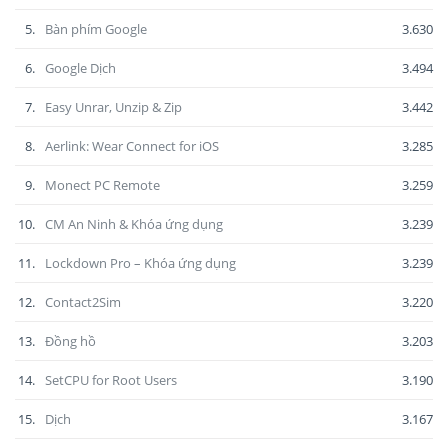
5.
Bàn phím Google
3.630
6.
Google Dịch
3.494
7.
Easy Unrar, Unzip & Zip
3.442
8.
Aerlink: Wear Connect for iOS
3.285
9.
Monect PC Remote
3.259
10.
CM An Ninh & Khóa ứng dụng
3.239
11.
Lockdown Pro – Khóa ứng dụng
3.239
12.
Contact2Sim
3.220
13.
Đồng hồ
3.203
14.
SetCPU for Root Users
3.190
15.
Dịch
3.167