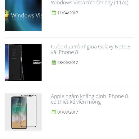
Windows Vista từ hôm nay (11/4)
11/04/2017
​Cuộc đua ‘rò rỉ’ giữa Galaxy Note 8
và iPhone 8
28/06/2017
Apple ngầm khẳng định iPhone 8
có thiết kế viền mỏng
01/08/2017