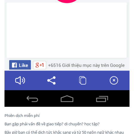
Phiên dịch miễn phí
Bạn gặp phải vấn đề về giao tiếp? di chuyển? học tập?
Bây giờ bạn có thể dịch tức khắc sang và từ 50 ngôn ngữ khác nhau