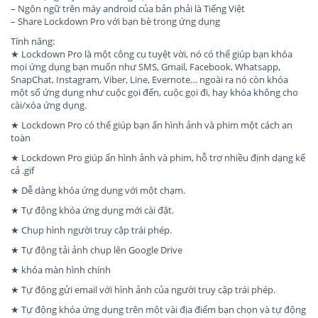
– Ngôn ngữ trên máy android của bản phải là Tiếng Việt
– Share Lockdown Pro với bạn bè trong ứng dụng
Tính năng:
★ Lockdown Pro là một công cụ tuyệt vời, nó có thể giúp bạn khóa
mọi ứng dụng bạn muốn như SMS, Gmail, Facebook, Whatsapp,
SnapChat, Instagram, Viber, Line, Evernote… ngoài ra nó còn khóa
một số ứng dụng như cuộc gọi đến, cuộc gọi đi, hay khóa không cho
cài/xóa ứng dụng.
★ Lockdown Pro có thể giúp bạn ẩn hình ảnh và phim một cách an
toàn
★ Lockdown Pro giúp ẩn hình ảnh và phim, hỗ trợ nhiều định dạng kể
cả .gif
★ Dễ dàng khóa ứng dụng với một chạm.
★ Tự động khóa ứng dụng mới cài đặt.
★ Chụp hình người truy cập trái phép.
★ Tự động tải ảnh chụp lên Google Drive
★ khóa màn hình chính
★ Tự động gửi email với hình ảnh của người truy cập trái phép.
★ Tự động khóa ứng dụng trên một vài địa điểm bạn chọn và tự động