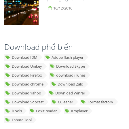
16/12/2016
Download phổ biến
Download IDM
Adobe flash player
Download Unikey
Download Skype
Download Firefox
download iTunes
Download chrome
Download Zalo
Download Yahoo
Download Winrar
Download Sopcast
CCleaner
Format factory
iTools
Foxit reader
Kmplayer
Fshare Tool