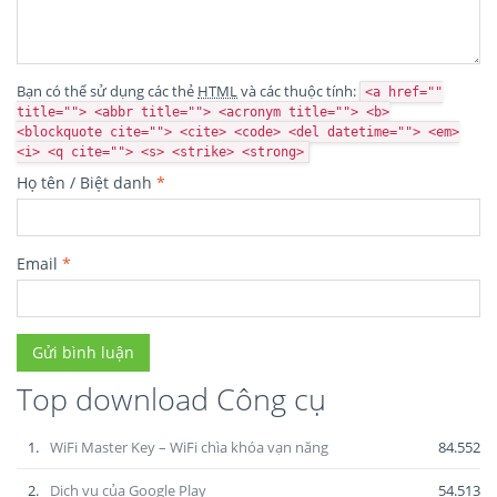
Bạn có thể sử dụng các thẻ
HTML
và các thuộc tính:
<a href=""
title=""> <abbr title=""> <acronym title=""> <b>
<blockquote cite=""> <cite> <code> <del datetime=""> <em>
<i> <q cite=""> <s> <strike> <strong>
Họ tên / Biệt danh
*
Email
*
Top download Công cụ
1.
WiFi Master Key – WiFi chìa khóa vạn năng
84.552
2.
Dịch vụ của Google Play
54.513