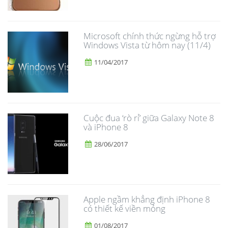
Microsoft chính thức ngừng hỗ trợ
Windows Vista từ hôm nay (11/4)
11/04/2017
​Cuộc đua ‘rò rỉ’ giữa Galaxy Note 8
và iPhone 8
28/06/2017
Apple ngầm khẳng định iPhone 8
có thiết kế viền mỏng
01/08/2017