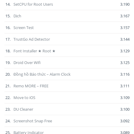
14.
SetCPU for Root Users
3.190
15.
Dịch
3.167
16.
Screen Test
3.157
17.
TrustGo Ad Detector
3.144
18.
Font Installer ★ Root ★
3.129
19.
Droid Over Wifi
3.125
20.
Đồng hồ Báo thức – Alarm Clock
3.116
21.
Remo MORE – FREE
3.111
22.
Move to iOS
3.109
23.
DU Cleaner
3.100
24.
Screenshot Snap Free
3.092
25.
Battery Indicator
3.089