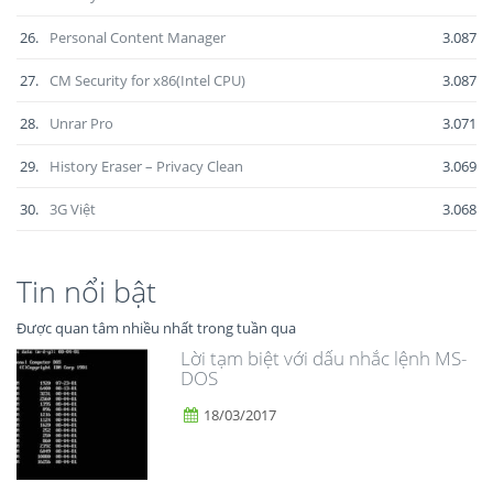
26.
Personal Content Manager
3.087
27.
CM Security for x86(Intel CPU)
3.087
28.
Unrar Pro
3.071
29.
History Eraser – Privacy Clean
3.069
30.
3G Việt
3.068
Tin nổi bật
Được quan tâm nhiều nhất trong tuần qua
Lời tạm biệt với dấu nhắc lệnh MS-
DOS
18/03/2017