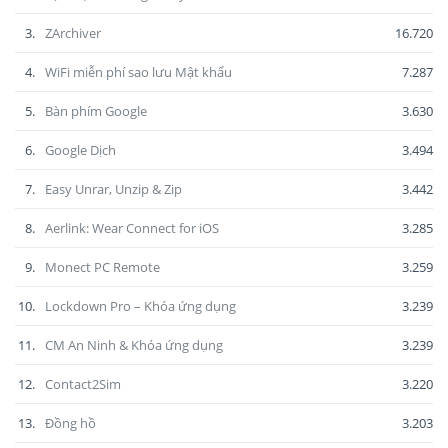
3.
ZArchiver
16.720
4.
WiFi miễn phí sao lưu Mật khẩu
7.287
5.
Bàn phím Google
3.630
6.
Google Dịch
3.494
7.
Easy Unrar, Unzip & Zip
3.442
8.
Aerlink: Wear Connect for iOS
3.285
9.
Monect PC Remote
3.259
10.
Lockdown Pro – Khóa ứng dụng
3.239
11.
CM An Ninh & Khóa ứng dụng
3.239
12.
Contact2Sim
3.220
13.
Đồng hồ
3.203