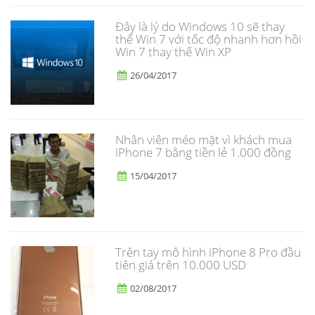
Đây là lý do Windows 10 sẽ thay
thế Win 7 với tốc độ nhanh hơn hồi
Win 7 thay thế Win XP
26/04/2017
Nhân viên méo mặt vì khách mua
iPhone 7 bằng tiền lẻ 1.000 đồng
15/04/2017
Trên tay mô hình iPhone 8 Pro đầu
tiên giá trên 10.000 USD
02/08/2017