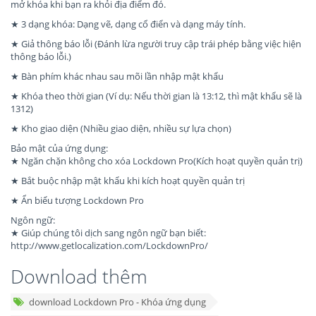
mở khóa khi bạn ra khỏi địa điểm đó.
★ 3 dạng khóa: Dạng vẽ, dạng cổ điển và dạng máy tính.
★ Giả thông báo lỗi (Đánh lừa người truy cập trái phép bằng việc hiện
thông báo lỗi.)
★ Bàn phím khác nhau sau mõi lần nhập mật khẩu
★ Khóa theo thời gian (Ví dụ: Nếu thời gian là 13:12, thì mật khẩu sẽ là
1312)
★ Kho giao diện (Nhiều giao diện, nhiều sự lựa chọn)
Bảo mật của ứng dụng:
★ Ngăn chặn không cho xóa Lockdown Pro(Kích hoạt quyền quản trị)
★ Bắt buộc nhập mật khẩu khi kích hoạt quyền quản trị
★ Ẩn biểu tượng Lockdown Pro
Ngôn ngữ:
★ Giúp chúng tôi dịch sang ngôn ngữ bạn biết:
http://www.getlocalization.com/LockdownPro/
Download thêm
download Lockdown Pro - Khóa ứng dụng