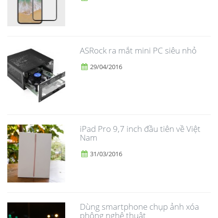
ASRock ra mắt mini PC siêu nhỏ
29/04/2016
iPad Pro 9,7 inch đầu tiên về Việt
Nam
31/03/2016
Dùng smartphone chụp ảnh xóa
phông nghệ thuật