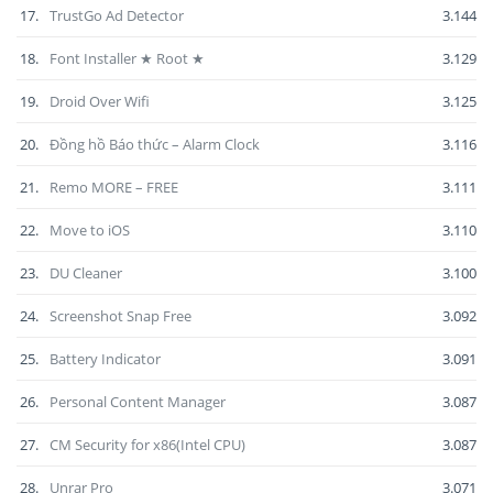
17.
TrustGo Ad Detector
3.144
18.
Font Installer ★ Root ★
3.129
19.
Droid Over Wifi
3.125
20.
Đồng hồ Báo thức – Alarm Clock
3.116
21.
Remo MORE – FREE
3.111
22.
Move to iOS
3.110
23.
DU Cleaner
3.100
24.
Screenshot Snap Free
3.092
25.
Battery Indicator
3.091
26.
Personal Content Manager
3.087
27.
CM Security for x86(Intel CPU)
3.087
28.
Unrar Pro
3.071