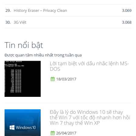
29.
History Eraser – Privacy Clean
3.069
30.
3G Việt
3.068
Tin nổi bật
Được quan tâm nhiều nhất trong tuần qua
Lời tạm biệt với dấu nhắc lệnh MS-
DOS
18/03/2017
Đây là lý do Windows 10 sẽ thay
thế Win 7 với tốc độ nhanh hơn hồi
Win 7 thay thế Win XP
26/04/2017