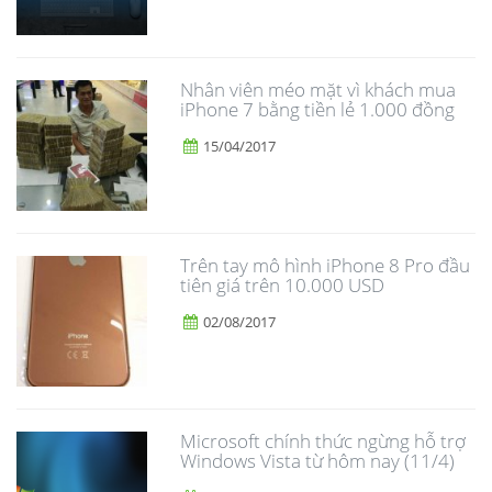
Nhân viên méo mặt vì khách mua
iPhone 7 bằng tiền lẻ 1.000 đồng
15/04/2017
Trên tay mô hình iPhone 8 Pro đầu
tiên giá trên 10.000 USD
02/08/2017
Microsoft chính thức ngừng hỗ trợ
Windows Vista từ hôm nay (11/4)