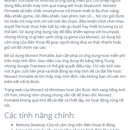
Monect Portable for Android là ứng dụng miễn phí, cho phép người
dùng điều khiển máy tính qua mạng wifi hoặc bluetooth. Monect
Portable sẽ biến chiếc smartphone trở thành thiết bị đa chức năng:
điều khiển game, cần điều khiển, bàn phím, bàn số,… Nó còn gửi được
tin nhắn tới máy tính chỉ với một lần chạm, điều khiển trình chơi nhạc,
duyệt file hoặc thực hiện bất kỳ việc gì chuột hay thiết bị tương tự có
thể làm. Sử dụng ứng dụng này để điều khiển laptop với touchpad,
nhưng không có gì bên cạnh công cụ game của Monect, sử dụng bộ
cảm ứng của điện thoại để giúp người dùng đua xe thật nhanh hoặc
giữ với độ chính xác cao.
Để sử dụng Monect Portable, bạn cần phải có ứng dụng host miễn phí
trên máy tính đích. Giao diện của ứng dụng đó bằng tiếng Trung
nhưng Google Translate có thể giải quyết điều này. Chỉ việc kích vào
nút ở góc cuối bên phải và khởi động lại máy tính để cài đặt file host.
Monect Portable sẽ tìm thấy máy tính đích, nếu không bạn chỉ việc tìm
kiếm kết nối là được.
Trang web của Monect và Windows host cần được dịch sang tiếng Anh
tốt hơn, nhưng nhìn chung chúng vẫn rất dễ theo dõi. Monect
Portable không quá khó để cài đặt và thiết lập, nó hoạt động cũng rất
tốt.
Các tính năng chính:
Remote Desktop: Cửa sổ cảm ứng trên điện thoại di động.