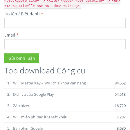
<blockquote cite=""> <cite> <code> <del datetime=""> <em>
<i> <q cite=""> <s> <strike> <strong>
Họ tên / Biệt danh
*
Email
*
Top download Công cụ
1.
WiFi Master Key – WiFi chìa khóa vạn năng
84.552
2.
Dịch vụ của Google Play
54.513
3.
ZArchiver
16.720
4.
WiFi miễn phí sao lưu Mật khẩu
7.287
5.
Bàn phím Google
3.630