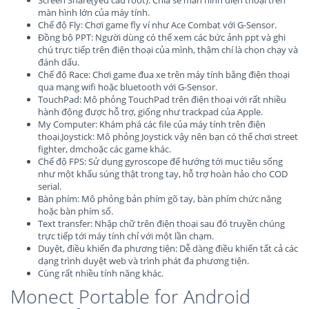
Screen Share(yêu cầu root): Chia sẻ màn hình điện thoại trên
màn hình lớn của máy tính.
Chế độ Fly: Chơi game fly ví như Ace Combat với G-Sensor.
Đồng bộ PPT: Người dùng có thể xem các bức ảnh ppt và ghi
chú trực tiếp trên điện thoại của mình, thậm chí là chọn chạy và
đánh dấu.
Chế độ Race: Chơi game đua xe trên máy tính bằng điện thoại
qua mạng wifi hoặc bluetooth với G-Sensor.
TouchPad: Mô phỏng TouchPad trên điện thoại với rất nhiều
hành động được hỗ trợ, giống như trackpad của Apple.
My Computer: Khám phá các file của máy tính trên điện
thoại.Joystick: Mô phỏng Joystick vậy nên bạn có thể chơi street
fighter, dmchoặc các game khác.
Chế độ FPS: Sử dụng gyroscope để hướng tới mục tiêu sống
như một khẩu súng thật trong tay, hỗ trợ hoàn hảo cho COD
serial.
Bàn phím: Mô phỏng bản phím gõ tay, bàn phím chức năng
hoặc bàn phím số.
Text transfer: Nhập chữ trên điện thoại sau đó truyền chúng
trực tiếp tới máy tính chỉ với một lần chạm.
Duyệt, điều khiển đa phương tiện: Dễ dàng điều khiển tất cả các
dạng trình duyệt web và trình phát đa phương tiện.
Cùng rất nhiều tính năng khác.
Monect Portable for Android