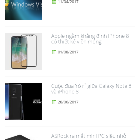
11/04/2017
Apple ngầm khẳng định iPhone 8
có thiết kế viền mỏng
01/08/2017
​Cuộc đua ‘rò rỉ’ giữa Galaxy Note 8
và iPhone 8
28/06/2017
ASRock ra mắt mini PC siêu nhỏ