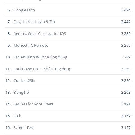
6.
Google Dịch
3.494
7.
Easy Unrar, Unzip & Zip
3.442
8.
Aerlink: Wear Connect for iOS
3.285
9.
Monect PC Remote
3.259
10.
CM An Ninh & Khóa ứng dụng
3.239
11.
Lockdown Pro – Khóa ứng dụng
3.239
12.
Contact2Sim
3.220
13.
Đồng hồ
3.203
14.
SetCPU for Root Users
3.191
15.
Dịch
3.167
16.
Screen Test
3.157