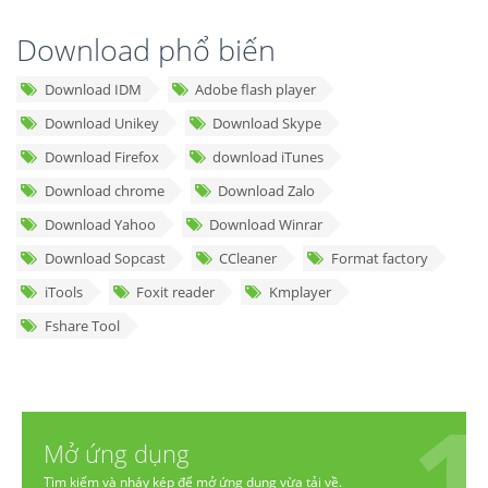
Download phổ biến
Download IDM
Adobe flash player
Download Unikey
Download Skype
Download Firefox
download iTunes
Download chrome
Download Zalo
Download Yahoo
Download Winrar
Download Sopcast
CCleaner
Format factory
iTools
Foxit reader
Kmplayer
Fshare Tool
Mở ứng dụng
Tìm kiếm và nháy kép để mở ứng dụng vừa tải về.