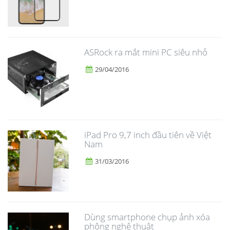
ASRock ra mắt mini PC siêu nhỏ
29/04/2016
iPad Pro 9,7 inch đầu tiên về Việt
Nam
31/03/2016
Dùng smartphone chụp ảnh xóa
phông nghệ thuật