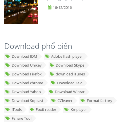
16/12/2016
Download phổ biến
Download IDM
Adobe flash player
Download Unikey
Download Skype
Download Firefox
download iTunes
Download chrome
Download Zalo
Download Yahoo
Download Winrar
Download Sopcast
CCleaner
Format factory
iTools
Foxit reader
Kmplayer
Fshare Tool