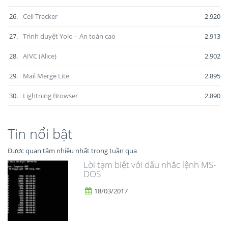
26.
Cell Tracker
2.920
27.
Trình duyệt Yolo – An toàn cao
2.913
28.
AIVC (Alice)
2.902
29.
Mail Merge Lite
2.895
30.
Lightning Browser
2.890
Tin nổi bật
Được quan tâm nhiều nhất trong tuần qua
Lời tạm biệt với dấu nhắc lệnh MS-
DOS
18/03/2017