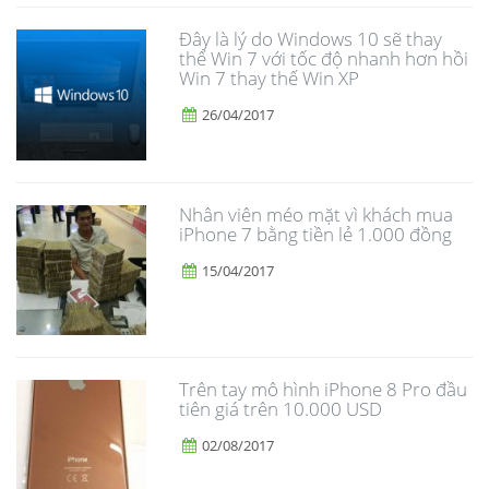
Đây là lý do Windows 10 sẽ thay
thế Win 7 với tốc độ nhanh hơn hồi
Win 7 thay thế Win XP
26/04/2017
Nhân viên méo mặt vì khách mua
iPhone 7 bằng tiền lẻ 1.000 đồng
15/04/2017
Trên tay mô hình iPhone 8 Pro đầu
tiên giá trên 10.000 USD
02/08/2017