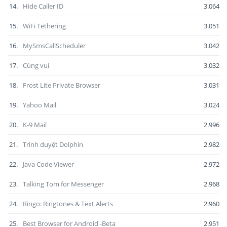
14.
Hide Caller ID
3.064
15.
WiFi Tethering
3.051
16.
MySmsCallScheduler
3.042
17.
Cùng vui
3.032
18.
Frost Lite Private Browser
3.031
19.
Yahoo Mail
3.024
20.
K-9 Mail
2.996
21.
Trình duyệt Dolphin
2.982
22.
Java Code Viewer
2.972
23.
Talking Tom for Messenger
2.968
24.
Ringo: Ringtones & Text Alerts
2.960
25.
Best Browser for Android -Beta
2.951