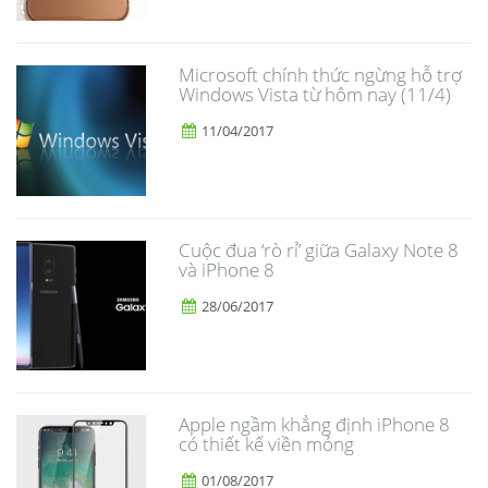
Microsoft chính thức ngừng hỗ trợ
Windows Vista từ hôm nay (11/4)
11/04/2017
​Cuộc đua ‘rò rỉ’ giữa Galaxy Note 8
và iPhone 8
28/06/2017
Apple ngầm khẳng định iPhone 8
có thiết kế viền mỏng
01/08/2017