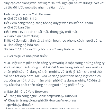
truy cập các trang web, tiết kiệm 3G, trải nghiệm người dùng tuyệt vời,
và tốc độ lướt web siêu nhanh, siêu mượt.
Tính năng khác của Yolo Browser:
★ Chế độ tắt hiển thị ảnh
Tiết kiệm băng thông, tăng tốc độ duyệt web khi kết nối chậm
★ Chế độ ban đêm
Tiết kiệm pin, đọc tin thoải mái, không gây mỏi mắt.
★ Giao diện người dùng
Thiết kế đơn giản, tinh tế, cá nhân hóa theo phong cách người dùng.
★ Tính đồng bộ hóa cao
Dữ liệu được lưu và đồng bộ hoá với máy tính cá nhân.
☆ Giới thiệu về nhà phát triển:
MOG Việt Nam (tiền thân công ty mWork) là một trong những công ty
khởi nghiệp thành công nhất tại Việt Nam trong lĩnh vực sản xuất và
phân phối các nội dung số trên mobile. Với triết lý “Làm cho mọi thứ
trở nên tốt đẹp hơn”, MOG đã và đang phát triển hàng loạt các dịch
vụ, công cụ hỗ trợ tốt nhằm phân phối ứng dụng mobile, PC đến tận
tay các nhà phát triển cũng như người dùng phổ thông.
☆ Báo chí nói về Yolo Browser:
Trang tin công nghệ GenK: http://bit.ly/1X0oAOI
Chuyên trang công nghệ Số Hóa của Vnexpress:
http://bit.ly/1hoafe7