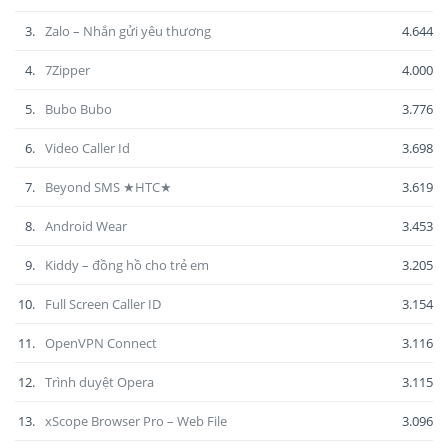
3.
Zalo – Nhắn gửi yêu thương
4.644
4.
7Zipper
4.000
5.
Bubo Bubo
3.776
6.
Video Caller Id
3.698
7.
Beyond SMS ★HTC★
3.619
8.
Android Wear
3.453
9.
Kiddy – đồng hồ cho trẻ em
3.205
10.
Full Screen Caller ID
3.154
11.
OpenVPN Connect
3.116
12.
Trình duyệt Opera
3.115
13.
xScope Browser Pro – Web File
3.096