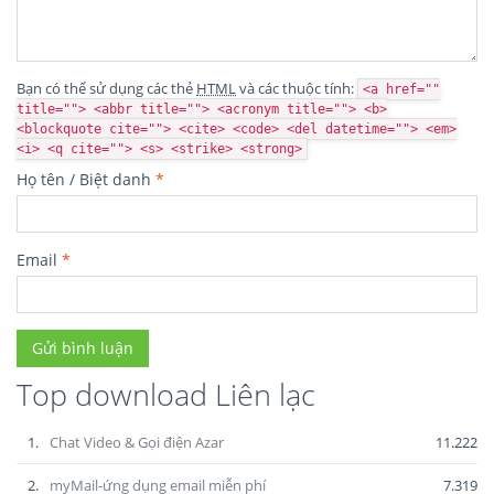
Bạn có thể sử dụng các thẻ
HTML
và các thuộc tính:
<a href=""
title=""> <abbr title=""> <acronym title=""> <b>
<blockquote cite=""> <cite> <code> <del datetime=""> <em>
<i> <q cite=""> <s> <strike> <strong>
Họ tên / Biệt danh
*
Email
*
Top download Liên lạc
1.
Chat Video & Gọi điện Azar
11.222
2.
myMail-ứng dụng email miễn phí
7.319