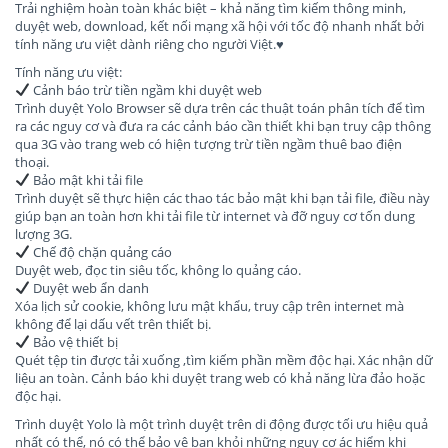
Trải nghiệm hoàn toàn khác biệt – khả năng tìm kiếm thông minh,
duyệt web, download, kết nối mạng xã hội với tốc độ nhanh nhất bởi
tính năng ưu việt dành riêng cho người Việt.♥
Tính năng ưu việt:
Cảnh báo trừ tiền ngầm khi duyệt web
Trình duyệt Yolo Browser sẽ dựa trên các thuật toán phân tích để tìm
ra các nguy cơ và đưa ra các cảnh báo cần thiết khi bạn truy cập thông
qua 3G vào trang web có hiện tượng trừ tiền ngầm thuê bao điện
thoại.
Bảo mật khi tải file
Trình duyệt sẽ thực hiện các thao tác bảo mật khi bạn tải file, điều này
giúp bạn an toàn hơn khi tải file từ internet và đỡ nguy cơ tốn dung
lượng 3G.
Chế độ chặn quảng cáo
Duyệt web, đọc tin siêu tốc, không lo quảng cáo.
Duyệt web ẩn danh
Xóa lịch sử cookie, không lưu mật khẩu, truy cập trên internet mà
không để lại dấu vết trên thiết bị.
Bảo vệ thiết bị
Quét tệp tin được tải xuống ,tìm kiếm phần mềm độc hại. Xác nhận dữ
liệu an toàn. Cảnh báo khi duyệt trang web có khả năng lừa đảo hoặc
độc hại.
Trình duyệt Yolo là một trình duyệt trên di động được tối ưu hiệu quả
nhất có thể, nó có thể bảo vệ bạn khỏi những nguy cơ ác hiểm khi