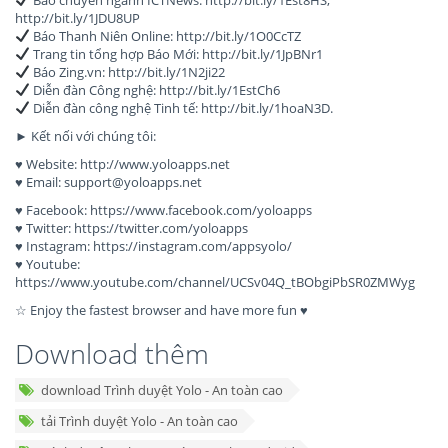
Báo chuyên ngành ICTNews: http://bit.ly/1Est8HS,
http://bit.ly/1JDU8UP
Báo Thanh Niên Online: http://bit.ly/1O0CcTZ
Trang tin tổng hợp Báo Mới: http://bit.ly/1JpBNr1
Báo Zing.vn: http://bit.ly/1N2ji22
Diễn đàn Công nghệ: http://bit.ly/1EstCh6
Diễn đàn công nghệ Tinh tế: http://bit.ly/1hoaN3D.
► Kết nối với chúng tôi:
♥ Website: http://www.yoloapps.net
♥ Email:
support@yoloapps.net
♥ Facebook: https://www.facebook.com/yoloapps
♥ Twitter: https://twitter.com/yoloapps
♥ Instagram: https://instagram.com/appsyolo/
♥ Youtube:
https://www.youtube.com/channel/UCSv04Q_tBObgiPbSR0ZMWyg
☆ Enjoy the fastest browser and have more fun ♥
Download thêm
download Trình duyệt Yolo - An toàn cao
tải Trình duyệt Yolo - An toàn cao